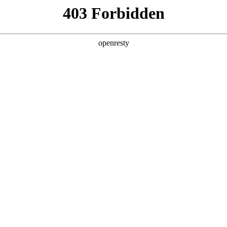
地
全新一代 瑞虎9
瑞虎9X