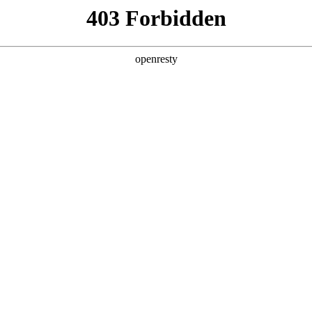
地
全新一代 瑞虎9
瑞虎9X