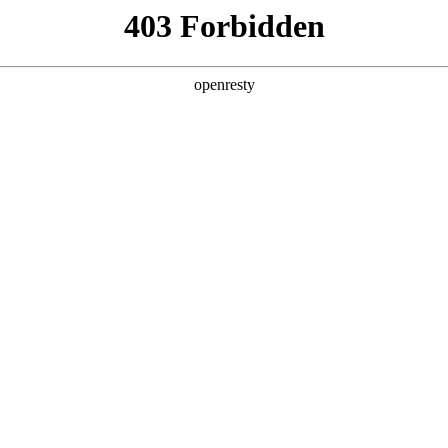
地
预约品鉴
验，感受z6com·尊龙汽车的驾乘动力，我们将根据您所
以便更好为您提供试驾服务，信息提交成功后，服务中心将于
您联系！
1.选择您要驾驶的车型
全新一代 瑞虎9
瑞虎9X