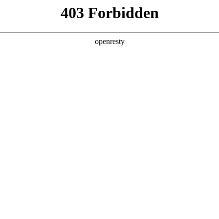
地
经销商查询
全新一代 瑞虎9
瑞虎9X