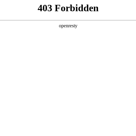
地
经销商查询
全新一代 瑞虎9
瑞虎9X