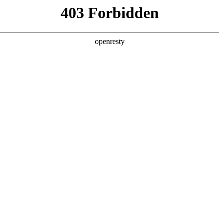
地
经销商查询
全新一代 瑞虎9
瑞虎9X